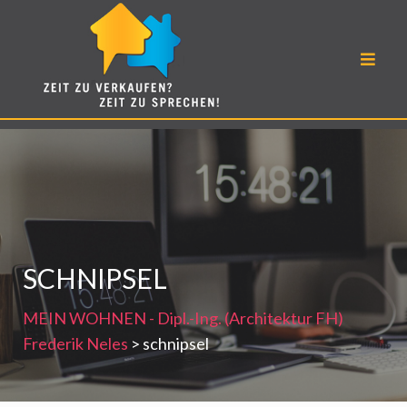
Skip
to
content
SCHNIPSEL
MEIN WOHNEN - Dipl.-Ing. (Architektur FH)
Frederik Neles
>
schnipsel